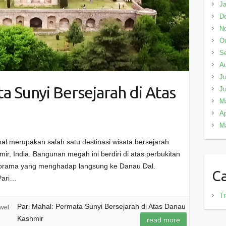
Ja
D
N
Oc
S
A
Ju
a Sunyi Bersejarah di Atas
J
M
Ap
M
al merupakan salah satu destinasi wisata bersejarah
ir, India. Bangunan megah ini berdiri di atas perbukitan
rama yang menghadap langsung ke Danau Dal.
Ca
Pari…
Tr
Pari Mahal: Permata Sunyi Bersejarah di Atas Danau
avel
Kashmir
read more