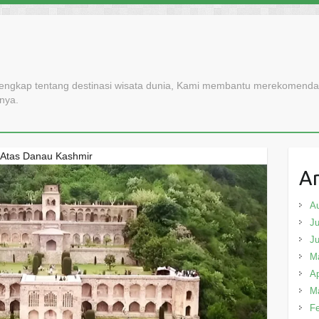
lengkap tentang destinasi wisata dunia, Kami membantu merekomendasi
nnya.
i Atas Danau Kashmir
Ar
A
Ju
J
M
Ap
M
Fe