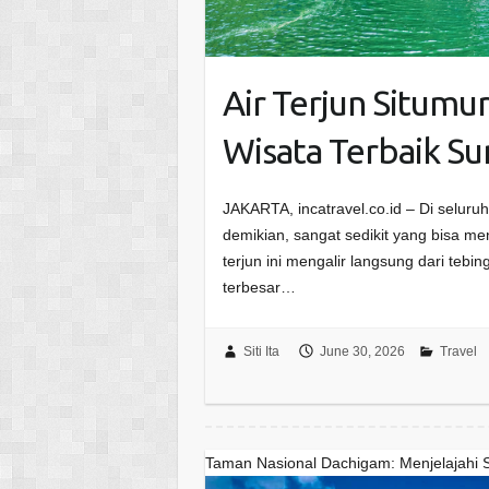
Air Terjun Situm
Wisata Terbaik S
JAKARTA, incatravel.co.id – Di seluru
demikian, sangat sedikit yang bisa men
terjun ini mengalir langsung dari teb
terbesar…
Siti Ita
June 30, 2026
Travel
Taman Nasional Dachigam: Menjelajahi 