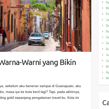
Ap
M
Fe
Ja
D
N
Oc
S
A
Ju
Warna-Warni yang Bikin
J
M
Ap
M
nya, sebelum aku beneran sampai di Guanajuato, aku
o, masa iya ke kota kecil lagi? Tapi, pada akhirnya,
aling gokil sepanjang pengalaman travel-ku. Kota ini
Ca