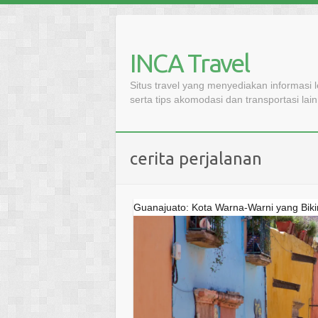
Skip
to
content
INCA Travel
Situs travel yang menyediakan informasi 
serta tips akomodasi dan transportasi lai
cerita perjalanan
Guanajuato: Kota Warna-Warni yang Biki