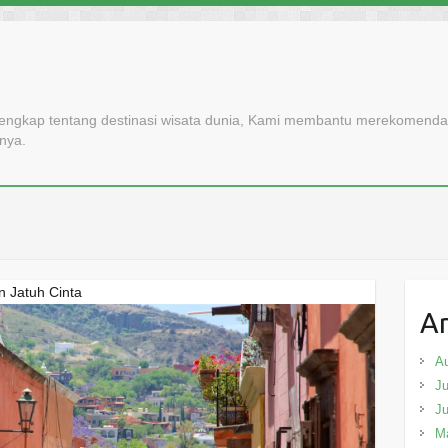
lengkap tentang destinasi wisata dunia, Kami membantu merekomendasi
nnya.
n Jatuh Cinta
Ar
A
Ju
J
M