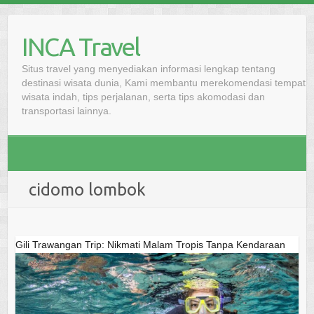
Skip
to
INCA Travel
content
Situs travel yang menyediakan informasi lengkap tentang
destinasi wisata dunia, Kami membantu merekomendasi tempat
wisata indah, tips perjalanan, serta tips akomodasi dan
transportasi lainnya.
cidomo lombok
Gili Trawangan Trip: Nikmati Malam Tropis Tanpa Kendaraan