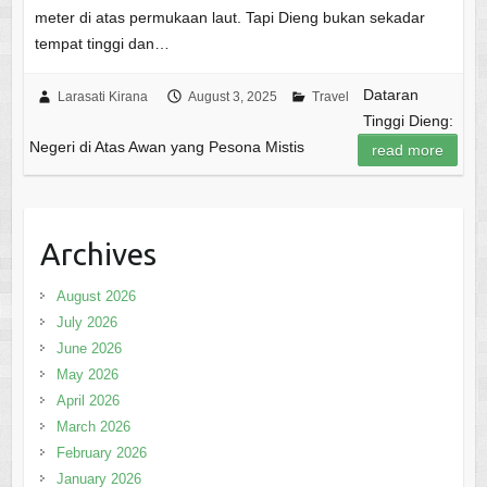
meter di atas permukaan laut. Tapi Dieng bukan sekadar
tempat tinggi dan…
Dataran
Larasati Kirana
August 3, 2025
Travel
Tinggi Dieng:
Negeri di Atas Awan yang Pesona Mistis
read more
Archives
August 2026
July 2026
June 2026
May 2026
April 2026
March 2026
February 2026
January 2026