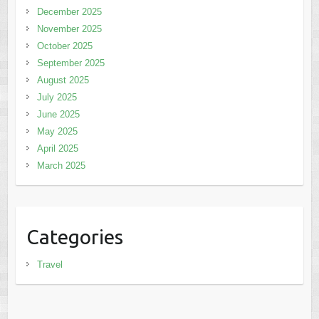
December 2025
November 2025
October 2025
September 2025
August 2025
July 2025
June 2025
May 2025
April 2025
March 2025
Categories
Travel