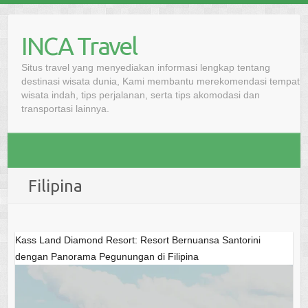
Skip
to
INCA Travel
content
Situs travel yang menyediakan informasi lengkap tentang
destinasi wisata dunia, Kami membantu merekomendasi tempat
wisata indah, tips perjalanan, serta tips akomodasi dan
transportasi lainnya.
Filipina
Kass Land Diamond Resort: Resort Bernuansa Santorini
dengan Panorama Pegunungan di Filipina