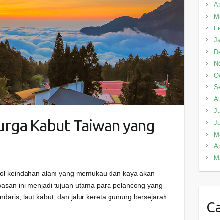
Ap
M
Fe
Ja
D
N
Oc
S
A
Ju
urga Kabut Taiwan yang
J
M
Ap
M
mbol keindahan alam yang memukau dan kaya akan
awasan ini menjadi tujuan utama para pelancong yang
ndaris, laut kabut, dan jalur kereta gunung bersejarah.
Ca