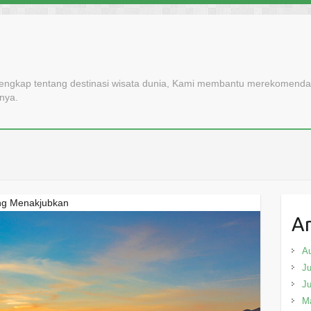
lengkap tentang destinasi wisata dunia, Kami membantu merekomendasi
nnya.
ang Menakjubkan
Ar
A
Ju
J
M