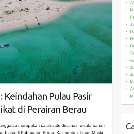
Ap
M
Fe
Ja
D
N
Oc
S
A
Ju
J
M
Ap
 Keindahan Pulau Pasir
M
kat di Perairan Berau
Ca
nggalau merupakan salah satu destinasi wisata bahari
 biasa di Kabupaten Berau, Kalimantan Timur. Meski