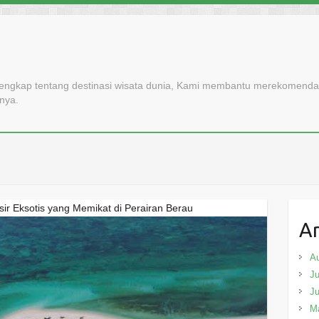
lengkap tentang destinasi wisata dunia, Kami membantu merekomendasi
nnya.
r Eksotis yang Memikat di Perairan Berau
Ar
A
Ju
J
M