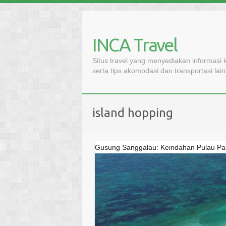
Skip
to
content
INCA Travel
Situs travel yang menyediakan informasi 
serta tips akomodasi dan transportasi lai
island hopping
Gusung Sanggalau: Keindahan Pulau Pasi