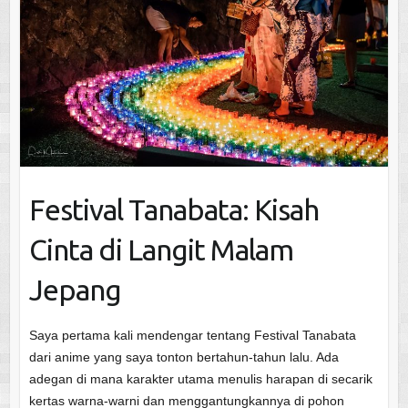
Festival Tanabata: Kisah
Cinta di Langit Malam
Jepang
Saya pertama kali mendengar tentang Festival Tanabata
dari anime yang saya tonton bertahun-tahun lalu. Ada
adegan di mana karakter utama menulis harapan di secarik
kertas warna-warni dan menggantungkannya di pohon