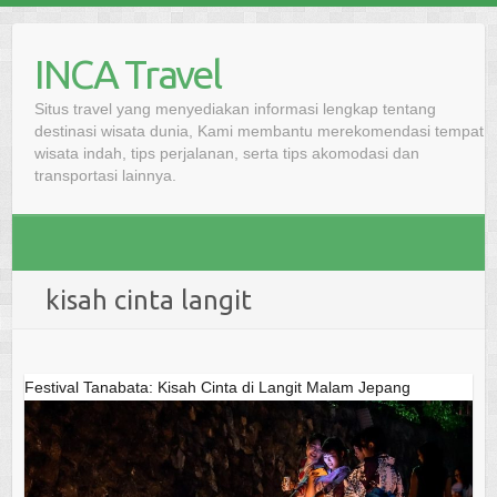
Skip
to
INCA Travel
content
Situs travel yang menyediakan informasi lengkap tentang
destinasi wisata dunia, Kami membantu merekomendasi tempat
wisata indah, tips perjalanan, serta tips akomodasi dan
transportasi lainnya.
kisah cinta langit
Festival Tanabata: Kisah Cinta di Langit Malam Jepang