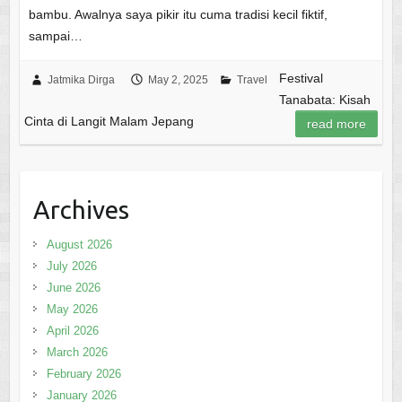
bambu. Awalnya saya pikir itu cuma tradisi kecil fiktif,
sampai…
Festival
Jatmika Dirga
May 2, 2025
Travel
Tanabata: Kisah
Cinta di Langit Malam Jepang
read more
Archives
August 2026
July 2026
June 2026
May 2026
April 2026
March 2026
February 2026
January 2026