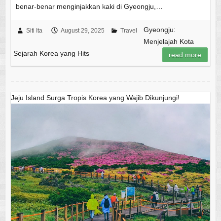
benar-benar menginjakkan kaki di Gyeongju,…
Gyeongju:
Siti Ita
August 29, 2025
Travel
Menjelajah Kota
Sejarah Korea yang Hits
read more
Jeju Island Surga Tropis Korea yang Wajib Dikunjungi!