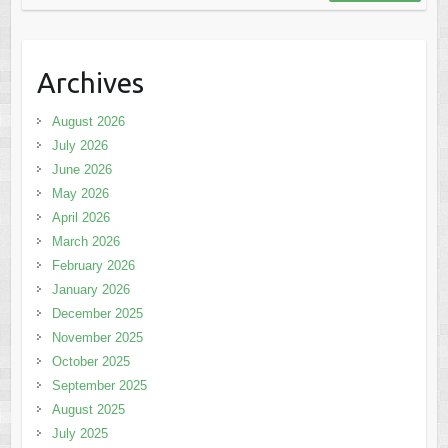
Archives
August 2026
July 2026
June 2026
May 2026
April 2026
March 2026
February 2026
January 2026
December 2025
November 2025
October 2025
September 2025
August 2025
July 2025