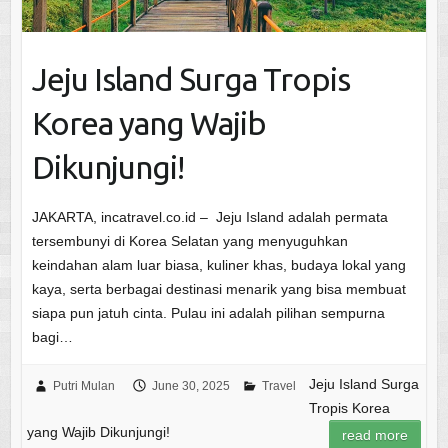
Jeju Island Surga Tropis
Korea yang Wajib
Dikunjungi!
JAKARTA, incatravel.co.id – Jeju Island adalah permata
tersembunyi di Korea Selatan yang menyuguhkan
keindahan alam luar biasa, kuliner khas, budaya lokal yang
kaya, serta berbagai destinasi menarik yang bisa membuat
siapa pun jatuh cinta. Pulau ini adalah pilihan sempurna
bagi…
Jeju Island Surga
Putri Mulan
June 30, 2025
Travel
Tropis Korea
yang Wajib Dikunjungi!
read more