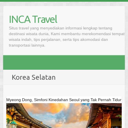
Skip
to
INCA Travel
content
Situs travel yang menyediakan informasi lengkap tentang
destinasi wisata dunia, Kami membantu merekomendasi tempat
wisata indah, tips perjalanan, serta tips akomodasi dan
transportasi lainnya.
Korea Selatan
Myeong Dong, Simfoni Kinedahan Seoul yang Tak Pernah Tidur