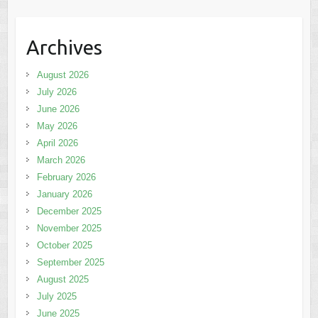
Archives
August 2026
July 2026
June 2026
May 2026
April 2026
March 2026
February 2026
January 2026
December 2025
November 2025
October 2025
September 2025
August 2025
July 2025
June 2025