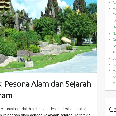
Ap
M
Fe
Ja
D
N
Oc
S
A
Ju
J
M
Ap
: Pesona Alam dan Sejarah
M
nam
Ca
ountains adalah salah satu destinasi wisata paling
keindahan alam dengan kekayaan sejarah. Terletak di