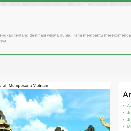
lengkap tentang destinasi wisata dunia, Kami membantu merekomendasi
nnya.
jarah Mempesona Vietnam
Ar
A
Ju
J
M