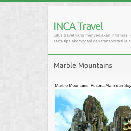
Skip
to
content
INCA Travel
Situs travel yang menyediakan informasi 
serta tips akomodasi dan transportasi lai
Marble Mountains
Marble Mountains: Pesona Alam dan Se