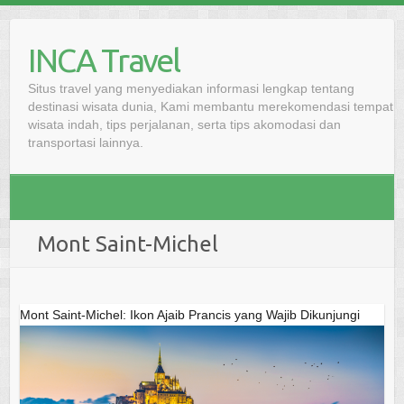
Skip
to
INCA Travel
content
Situs travel yang menyediakan informasi lengkap tentang
destinasi wisata dunia, Kami membantu merekomendasi tempat
wisata indah, tips perjalanan, serta tips akomodasi dan
transportasi lainnya.
Mont Saint-Michel
Mont Saint-Michel: Ikon Ajaib Prancis yang Wajib Dikunjungi