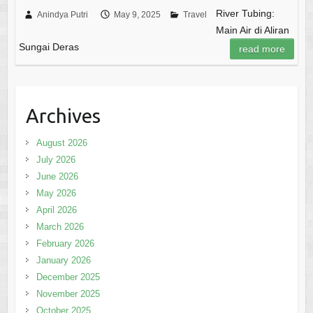
River Tubing:
Anindya Putri
May 9, 2025
Travel
Main Air di Aliran
Sungai Deras
read more
Archives
August 2026
July 2026
June 2026
May 2026
April 2026
March 2026
February 2026
January 2026
December 2025
November 2025
October 2025