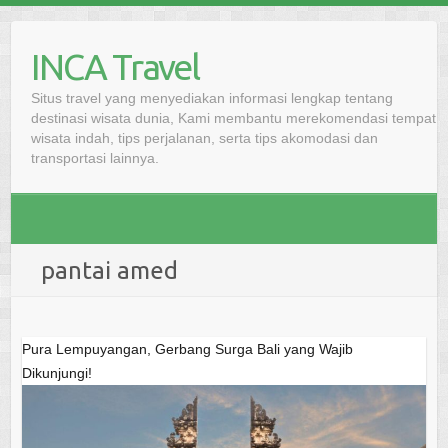
Skip
to
INCA Travel
content
Situs travel yang menyediakan informasi lengkap tentang
destinasi wisata dunia, Kami membantu merekomendasi tempat
wisata indah, tips perjalanan, serta tips akomodasi dan
transportasi lainnya.
pantai amed
Pura Lempuyangan, Gerbang Surga Bali yang Wajib
Dikunjungi!