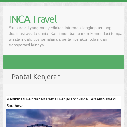
Skip
to
INCA Travel
content
Situs travel yang menyediakan informasi lengkap tentang
destinasi wisata dunia, Kami membantu merekomendasi tempat
wisata indah, tips perjalanan, serta tips akomodasi dan
transportasi lainnya.
Pantai Kenjeran
Menikmati Keindahan Pantai Kenjeran: Surga Tersembunyi di
Surabaya