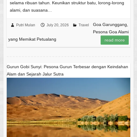
selama ribuan tahun. Keunikan struktur batu, lorong-lorong
alami, dan suasana…
Goa Garunggang,
Putri Mulan
July 20, 2026
Travel
Pesona Goa Alami
yang Memikat Petualang
read more
Gurun Gobi Sunyi: Pesona Gurun Terbesar dengan Keindahan
Alam dan Sejarah Jalur Sutra