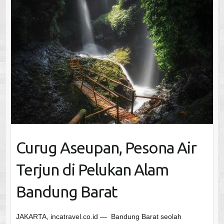
Curug Aseupan, Pesona Air
Terjun di Pelukan Alam
Bandung Barat
JAKARTA, incatravel.co.id — Bandung Barat seolah