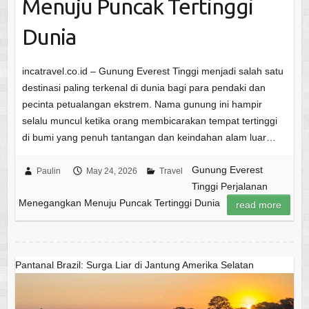
Menuju Puncak Tertinggi
Dunia
incatravel.co.id – Gunung Everest Tinggi menjadi salah satu
destinasi paling terkenal di dunia bagi para pendaki dan
pecinta petualangan ekstrem. Nama gunung ini hampir
selalu muncul ketika orang membicarakan tempat tertinggi
di bumi yang penuh tantangan dan keindahan alam luar…
Gunung Everest
Paulin
May 24, 2026
Travel
Tinggi Perjalanan
Menegangkan Menuju Puncak Tertinggi Dunia
read more
Pantanal Brazil: Surga Liar di Jantung Amerika Selatan