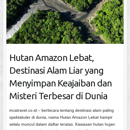
Hutan Amazon Lebat,
Destinasi Alam Liar yang
Menyimpan Keajaiban dan
Misteri Terbesar di Dunia
incatravel.co.id – berbicara tentang destinasi alam paling
spektakuler di dunia, nama Hutan Amazon Lebat hampir
selalu muncul dalam daftar teratas. Kawasan hutan hujan