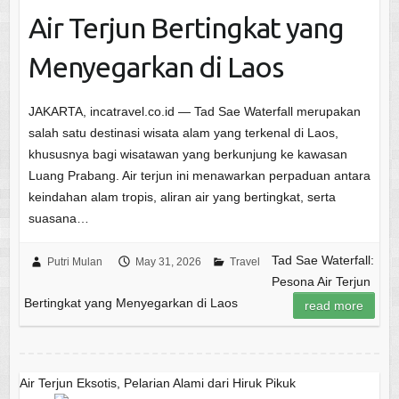
Air Terjun Bertingkat yang
Menyegarkan di Laos
JAKARTA, incatravel.co.id — Tad Sae Waterfall merupakan
salah satu destinasi wisata alam yang terkenal di Laos,
khususnya bagi wisatawan yang berkunjung ke kawasan
Luang Prabang. Air terjun ini menawarkan perpaduan antara
keindahan alam tropis, aliran air yang bertingkat, serta
suasana…
Tad Sae Waterfall:
Putri Mulan
May 31, 2026
Travel
Pesona Air Terjun
Bertingkat yang Menyegarkan di Laos
read more
Air Terjun Eksotis, Pelarian Alami dari Hiruk Pikuk