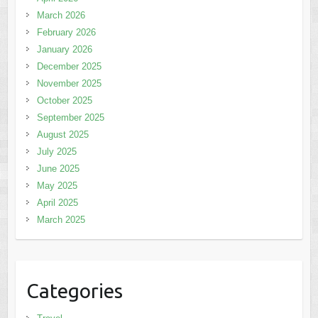
March 2026
February 2026
January 2026
December 2025
November 2025
October 2025
September 2025
August 2025
July 2025
June 2025
May 2025
April 2025
March 2025
Categories