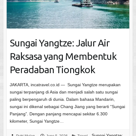
Sungai Yangtze: Jalur Air
Raksasa yang Membentuk
Peradaban Tiongkok
JAKARTA, incatravel.co.id — Sungai Yangtze merupakan
sungai terpanjang di Asia dan menjadi salah satu sungai
paling berpengaruh di dunia. Dalam bahasa Mandarin,
sungai ini dikenal sebagai Chang Jiang yang berarti “Sungai
Panjang”. Dengan panjang mencapai sekitar 6.300
kilometer, Sungai Yangtze…
Sungai Yangtze: