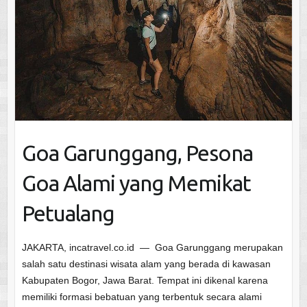
Goa Garunggang, Pesona
Goa Alami yang Memikat
Petualang
JAKARTA, incatravel.co.id — Goa Garunggang merupakan
salah satu destinasi wisata alam yang berada di kawasan
Kabupaten Bogor, Jawa Barat. Tempat ini dikenal karena
memiliki formasi bebatuan yang terbentuk secara alami