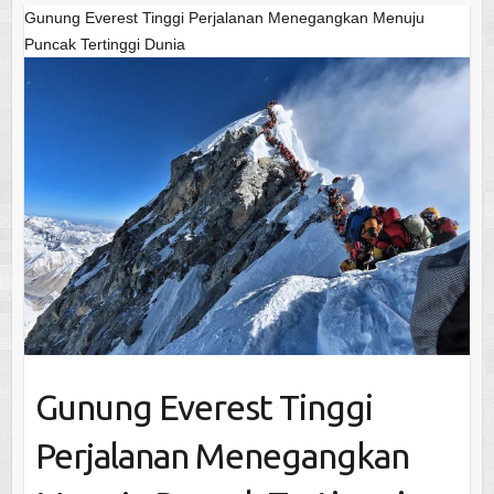
Gunung Everest Tinggi Perjalanan Menegangkan Menuju
Puncak Tertinggi Dunia
Gunung Everest Tinggi
Perjalanan Menegangkan