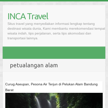
Skip
to
INCA Travel
content
Situs travel yang menyediakan informasi lengkap tentang
destinasi wisata dunia, Kami membantu merekomendasi tempat
wisata indah, tips perjalanan, serta tips akomodasi dan
transportasi lainnya.
petualangan alam
Curug Aseupan, Pesona Air Terjun di Pelukan Alam Bandung
Barat