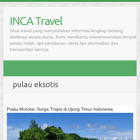
Skip
to
INCA Travel
content
Situs travel yang menyediakan informasi lengkap tentang
destinasi wisata dunia, Kami membantu merekomendasi tempat
wisata indah, tips perjalanan, serta tips akomodasi dan
transportasi lainnya.
pulau eksotis
Pulau Morotai, Surga Tropis di Ujung Timur Indonesia