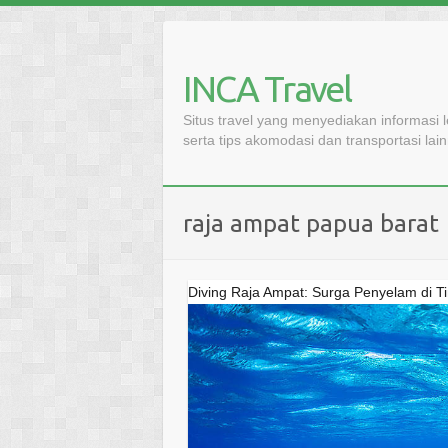
Skip
to
content
INCA Travel
Situs travel yang menyediakan informasi 
serta tips akomodasi dan transportasi lai
raja ampat papua barat
Diving Raja Ampat: Surga Penyelam di T