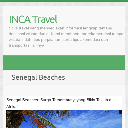
Skip
to
INCA Travel
content
Situs travel yang menyediakan informasi lengkap tentang
destinasi wisata dunia, Kami membantu merekomendasi tempat
wisata indah, tips perjalanan, serta tips akomodasi dan
transportasi lainnya.
Senegal Beaches
Senegal Beaches: Surga Tersembunyi yang Bikin Takjub di
Afrika!