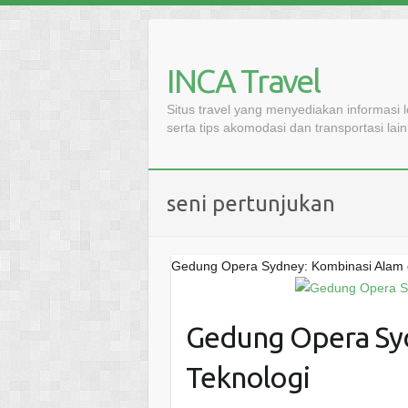
Skip
to
content
INCA Travel
Situs travel yang menyediakan informasi 
serta tips akomodasi dan transportasi lai
seni pertunjukan
Gedung Opera Sydney: Kombinasi Alam 
Gedung Opera Syd
Teknologi