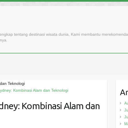
lengkap tentang destinasi wisata dunia, Kami membantu merekomendasi
nnya.
dan Teknologi
Ar
ney: Kombinasi Alam dan
A
Ju
J
M