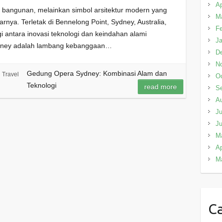
Ap
bangunan, melainkan simbol arsitektur modern yang
M
nya. Terletak di Bennelong Point, Sydney, Australia,
Fe
gi antara inovasi teknologi dan keindahan alami
Ja
dney adalah lambang kebanggaan…
D
N
Gedung Opera Sydney: Kombinasi Alam dan
Travel
Oc
Teknologi
read more
S
A
Ju
J
M
Ap
M
Ca