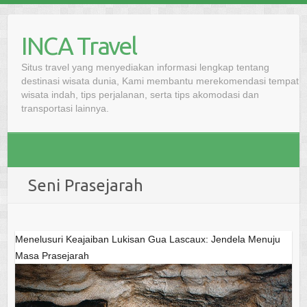
Skip
to
INCA Travel
content
Situs travel yang menyediakan informasi lengkap tentang
destinasi wisata dunia, Kami membantu merekomendasi tempat
wisata indah, tips perjalanan, serta tips akomodasi dan
transportasi lainnya.
Seni Prasejarah
Menelusuri Keajaiban Lukisan Gua Lascaux: Jendela Menuju
Masa Prasejarah