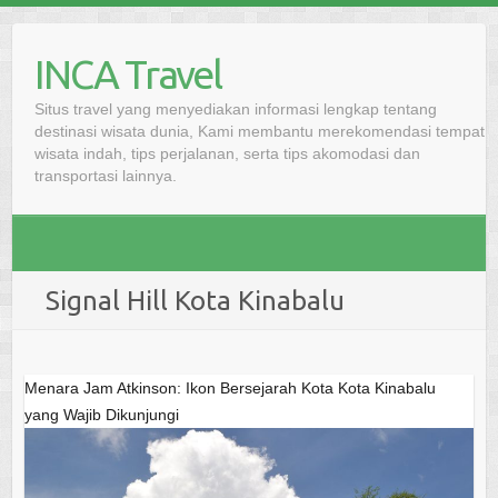
Skip
to
INCA Travel
content
Situs travel yang menyediakan informasi lengkap tentang
destinasi wisata dunia, Kami membantu merekomendasi tempat
wisata indah, tips perjalanan, serta tips akomodasi dan
transportasi lainnya.
Signal Hill Kota Kinabalu
Menara Jam Atkinson: Ikon Bersejarah Kota Kota Kinabalu
yang Wajib Dikunjungi