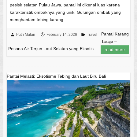
pesisir selatan Pulau Jawa, pantai ini dikenal luas karena
karakteristik ombaknya yang unik. Gulungan ombak yang
menghantam tebing karang…
Pantai Karang
Putri Mulan
February 14, 2026
Travel
Taraje –
Pesona Air Terjun Laut Selatan yang Eksotis
read more
Pantai Melasti: Eksotisme Tebing dan Laut Biru Bali