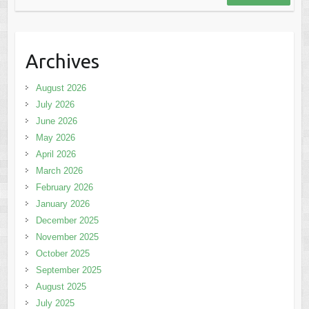
Archives
August 2026
July 2026
June 2026
May 2026
April 2026
March 2026
February 2026
January 2026
December 2025
November 2025
October 2025
September 2025
August 2025
July 2025