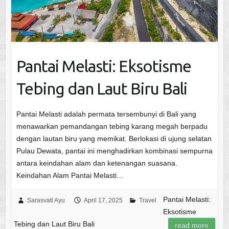
Pantai Melasti: Eksotisme
Tebing dan Laut Biru Bali
Pantai Melasti adalah permata tersembunyi di Bali yang
menawarkan pemandangan tebing karang megah berpadu
dengan lautan biru yang memikat. Berlokasi di ujung selatan
Pulau Dewata, pantai ini menghadirkan kombinasi sempurna
antara keindahan alam dan ketenangan suasana.
Keindahan Alam Pantai Melasti…
Pantai Melasti:
Sarasvati Ayu
April 17, 2025
Travel
Eksotisme
Tebing dan Laut Biru Bali
read more