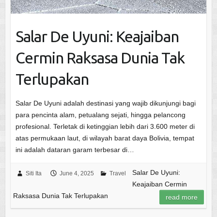
Salar De Uyuni: Keajaiban
Cermin Raksasa Dunia Tak
Terlupakan
Salar De Uyuni adalah destinasi yang wajib dikunjungi bagi
para pencinta alam, petualang sejati, hingga pelancong
profesional. Terletak di ketinggian lebih dari 3.600 meter di
atas permukaan laut, di wilayah barat daya Bolivia, tempat
ini adalah dataran garam terbesar di…
Salar De Uyuni:
Siti Ita
June 4, 2025
Travel
Keajaiban Cermin
Raksasa Dunia Tak Terlupakan
read more