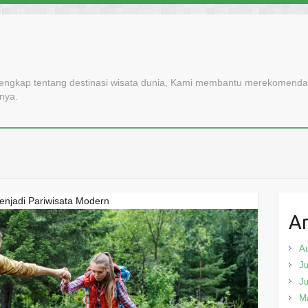
lengkap tentang destinasi wisata dunia, Kami membantu merekomendasi
nnya.
enjadi Pariwisata Modern
Ar
A
Ju
J
M