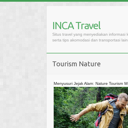
Skip
to
content
INCA Travel
Situs travel yang menyediakan informasi 
serta tips akomodasi dan transportasi lai
Tourism Nature
Menyusuri Jejak Alam: Nature Tourism M