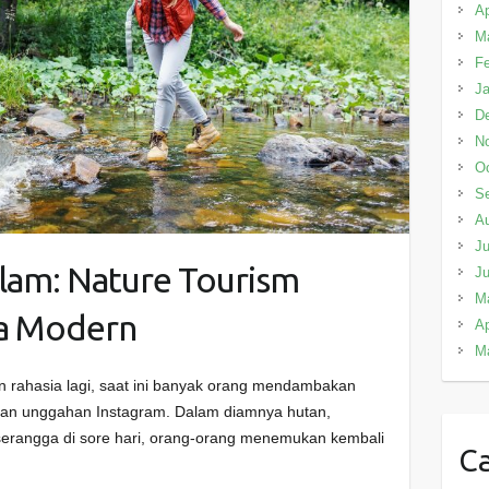
Ap
M
Fe
Ja
D
N
Oc
S
A
Ju
Alam: Nature Tourism
J
M
ta Modern
Ap
M
an rahasia lagi, saat ini banyak orang mendambakan
ie dan unggahan Instagram. Dalam diamnya hutan,
 serangga di sore hari, orang-orang menemukan kembali
Ca