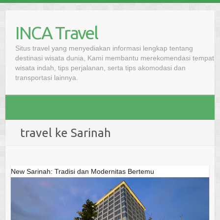
Skip
to
INCA Travel
content
Situs travel yang menyediakan informasi lengkap tentang
destinasi wisata dunia, Kami membantu merekomendasi tempat
wisata indah, tips perjalanan, serta tips akomodasi dan
transportasi lainnya.
travel ke Sarinah
New Sarinah: Tradisi dan Modernitas Bertemu