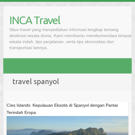
Skip
to
INCA Travel
content
Situs travel yang menyediakan informasi lengkap tentang
destinasi wisata dunia, Kami membantu merekomendasi tempat
wisata indah, tips perjalanan, serta tips akomodasi dan
transportasi lainnya.
travel spanyol
Cíes Islands: Kepulauan Eksotis di Spanyol dengan Pantai
Terindah Eropa