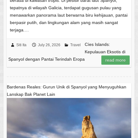
berada di kawasan tropis. Di pesisir barat laut Spanyol,
tepatnya di wilayah Galicia, terdapat gugusan pulau yang
menawarkan panorama laut berwarna biru kehijauan, pantai
berpasir putih, dan lingkungan alam yang masih sangat
terjaga.…
Cíes Islands:
Siti Ita
July 26, 2026
Travel
Kepulauan Eksotis di
Spanyol dengan Pantai Terindah Eropa
read more
Bardenas Reales: Gurun Unik di Spanyol yang Menyuguhkan
Lanskap Bak Planet Lain