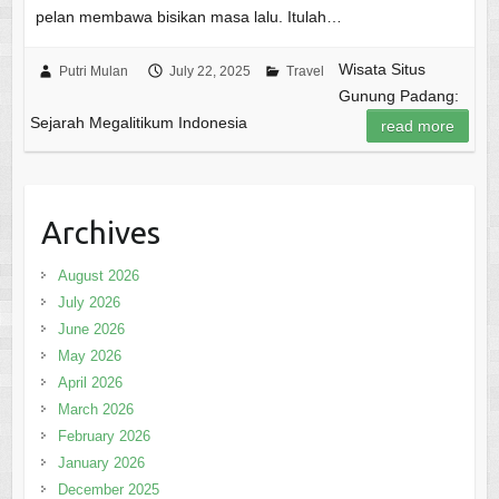
pelan membawa bisikan masa lalu. Itulah…
Wisata Situs
Putri Mulan
July 22, 2025
Travel
Gunung Padang:
Sejarah Megalitikum Indonesia
read more
Archives
August 2026
July 2026
June 2026
May 2026
April 2026
March 2026
February 2026
January 2026
December 2025