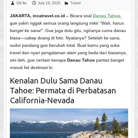
Siti Ita
July 19, 2025
Travel
JAKARTA, incatravel.co.id –
Bicara soal
Danau Tahoe
,
gue yakin nggak semua orang langsung mikir
“Wah, harus
banget ke sana!”
. Gue juga dulu gitu, ngiranya cuma danau
biasa—cakep doang di foto. Nyatanya? Setelah ke sana,
sudut pandang gue berubah total. Buat kamu yang suka
travel dan nyari pengalaman alam yang beda dari biasanya,
sini deh, gue ceritain kenapa
Danau Tahoe
pantas banget
masuk list destinasi lo.
Kenalan Dulu Sama Danau
Tahoe: Permata di Perbatasan
California-Nevada