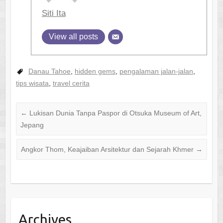
Siti Ita
View all posts
Danau Tahoe
,
hidden gems
,
pengalaman jalan-jalan
,
tips wisata
,
travel cerita
←
Lukisan Dunia Tanpa Paspor di Otsuka Museum of Art,
Jepang
Angkor Thom, Keajaiban Arsitektur dan Sejarah Khmer
→
Archives