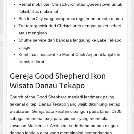
Rental mobil dari Christchurch atau Queenstown untuk
fleksibilitas maksimal
Bus InterCity yang beroperasi reguler antar kota utama
Tur terorganisir dari Christchurch dengan paket sehari
atau menginap
Shuttle service dari bandara langsung ke Lake Tekapo
village
Kombinasi pesawat ke Mount Cook Airport dilanjutkan
transfer darat
Gereja Good Shepherd Ikon
Wisata Danau Tekapo
Church of the Good Shepherd menjadi landmark paling
terkenal di tepi Danau Tekapo yang wajib dikunjungi setiap
wisatawan. Gereja batu kecil ini dibangun pada tahun 1935
sebagai memorial bagi para pioneer yang membuka
kawasan Mackenzie. Arsitektur sederhana namun elegan
dengan jendela altar yang membingkai pemandangan