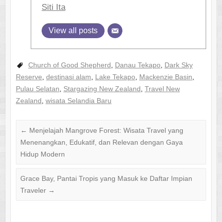
Siti Ita
View all posts
Church of Good Shepherd
,
Danau Tekapo
,
Dark Sky
Reserve
,
destinasi alam
,
Lake Tekapo
,
Mackenzie Basin
,
Pulau Selatan
,
Stargazing New Zealand
,
Travel New
Zealand
,
wisata Selandia Baru
←
Menjelajah Mangrove Forest: Wisata Travel yang
Menenangkan, Edukatif, dan Relevan dengan Gaya
Hidup Modern
Grace Bay, Pantai Tropis yang Masuk ke Daftar Impian
Traveler
→