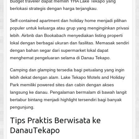
Budget traveler dapat memilih YHA Lake Tekapo yang
berlokasi strategis dengan harga terjangkau.
Self-contained apartment dan holiday home menjadi pilihan
populer untuk keluarga atau grup yang menginginkan privasi
lebih. Airbnb dan Bookabach menyediakan listing properti
lokal dengan berbagai ukuran dan fasilitas. Memasak sendiri
dengan bahan segar dari supermarket lokal dapat
menghemat pengeluaran selama di Danau Tekapo.
Camping dan glamping tersedia bagi petualang yang ingin
lebih dekat dengan alam. Lake Tekapo Motels and Holiday
Park memiliki powered sites dan cabin dengan akses
langsung ke danau. Pengalaman bermalam di bawah langit
bertabur bintang menjadi highlight tersendiri bagi banyak
pengunjung.
Tips Praktis Berwisata ke
DanauTekapo