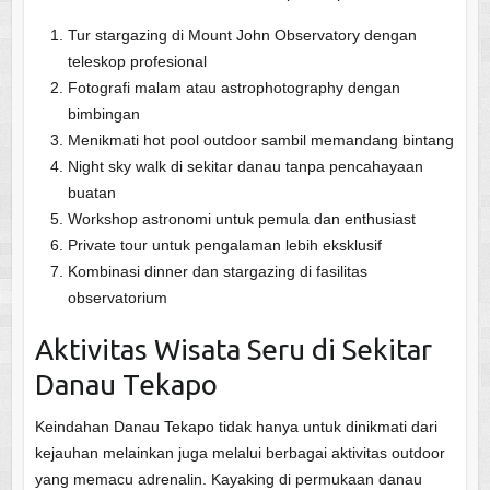
Tur stargazing di Mount John Observatory dengan
teleskop profesional
Fotografi malam atau astrophotography dengan
bimbingan
Menikmati hot pool outdoor sambil memandang bintang
Night sky walk di sekitar danau tanpa pencahayaan
buatan
Workshop astronomi untuk pemula dan enthusiast
Private tour untuk pengalaman lebih eksklusif
Kombinasi dinner dan stargazing di fasilitas
observatorium
Aktivitas Wisata Seru di Sekitar
Danau Tekapo
Keindahan Danau Tekapo tidak hanya untuk dinikmati dari
kejauhan melainkan juga melalui berbagai aktivitas outdoor
yang memacu adrenalin. Kayaking di permukaan danau