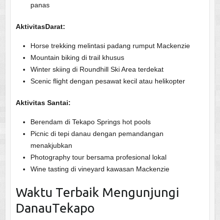
panas
AktivitasDarat:
Horse trekking melintasi padang rumput Mackenzie
Mountain biking di trail khusus
Winter skiing di Roundhill Ski Area terdekat
Scenic flight dengan pesawat kecil atau helikopter
Aktivitas Santai:
Berendam di Tekapo Springs hot pools
Picnic di tepi danau dengan pemandangan
menakjubkan
Photography tour bersama profesional lokal
Wine tasting di vineyard kawasan Mackenzie
Waktu Terbaik Mengunjungi
DanauTekapo