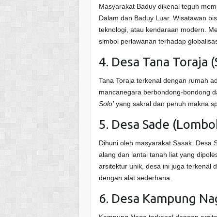
Masyarakat Baduy dikenal teguh memp
Dalam dan Baduy Luar. Wisatawan bisa 
teknologi, atau kendaraan modern. Me
simbol perlawanan terhadap globalisas
4. Desa Tana Toraja 
Tana Toraja terkenal dengan rumah a
mancanegara berbondong-bondong da
Solo’
yang sakral dan penuh makna spi
5. Desa Sade (Lombo
Dihuni oleh masyarakat Sasak, Desa
alang dan lantai tanah liat yang dipol
arsitektur unik, desa ini juga terkena
dengan alat sederhana.
6. Desa Kampung Nag
Kampung Naga terkenal dengan arsit