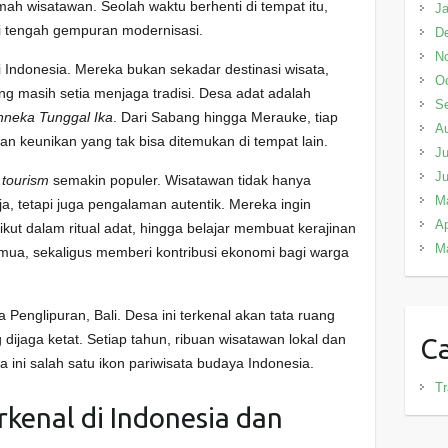
mah wisatawan. Seolah waktu berhenti di tempat itu,
Ja
di tengah gempuran modernisasi.
D
N
 Indonesia. Mereka bukan sekadar destinasi wisata,
Oc
g masih setia menjaga tradisi. Desa adat adalah
S
nneka Tunggal Ika
. Dari Sabang hingga Merauke, tiap
A
dan keunikan yang tak bisa ditemukan di tempat lain.
Ju
J
l tourism
semakin populer. Wisatawan tidak hanya
M
ja, tetapi juga pengalaman autentik. Mereka ingin
Ap
kut dalam ritual adat, hingga belajar membuat kerajinan
M
mua, sekaligus memberi kontribusi ekonomi bagi warga
a Penglipuran, Bali. Desa ini terkenal akan tata ruang
dijaga ketat. Setiap tahun, ribuan wisatawan lokal dan
Ca
ini salah satu ikon pariwisata budaya Indonesia.
Tr
kenal di Indonesia dan