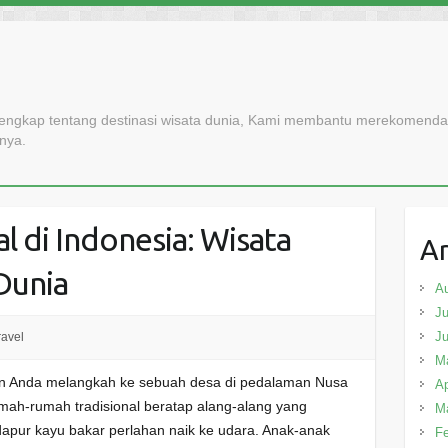
lengkap tentang destinasi wisata dunia, Kami membantu merekomendasi
nnya.
l di Indonesia: Wisata
Ar
Dunia
A
Ju
J
ravel
M
 Anda melangkah ke sebuah desa di pedalaman Nusa
Ap
umah-rumah tradisional beratap alang-alang yang
M
 dapur kayu bakar perlahan naik ke udara. Anak-anak
Fe