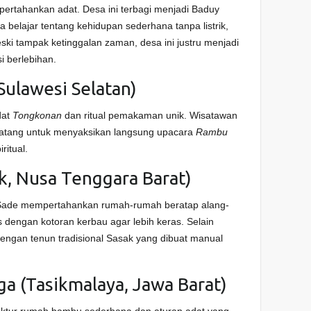
ertahankan adat. Desa ini terbagi menjadi Baduy
belajar tentang kehidupan sederhana tanpa listrik,
ski tampak ketinggalan zaman, desa ini justru menjadi
i berlebihan.
(Sulawesi Selatan)
dat
Tongkonan
dan ritual pemakaman unik. Wisatawan
tang untuk menyaksikan langsung upacara
Rambu
ritual.
k, Nusa Tenggara Barat)
 Sade mempertahankan rumah-rumah beratap alang-
es dengan kotoran kerbau agar lebih keras. Selain
l dengan tenun tradisional Sasak yang dibuat manual
a (Tasikmalaya, Jawa Barat)
ektur rumah bambu sederhana dan aturan adat yang