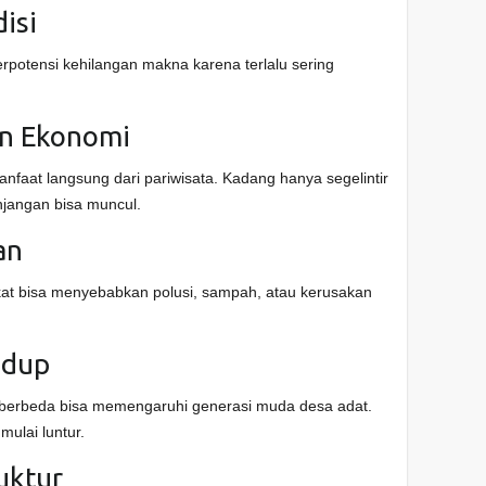
disi
rpotensi kehilangan makna karena terlalu sering
an Ekonomi
aat langsung dari pariwisata. Kadang hanya segelintir
njangan bisa muncul.
an
at bisa menyebabkan polusi, sampah, atau kerusakan
idup
erbeda bisa memengaruhi generasi muda desa adat.
 mulai luntur.
ruktur