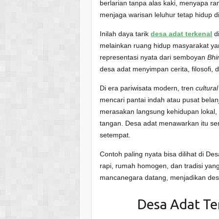
berlarian tanpa alas kaki, menyapa ra
menjaga warisan leluhur tetap hidup 
Inilah daya tarik
desa adat terkenal
di
melainkan ruang hidup masyarakat yan
representasi nyata dari semboyan
Bhi
desa adat menyimpan cerita, filosofi, 
Di era pariwisata modern, tren
cultura
mencari pantai indah atau pusat belan
merasakan langsung kehidupan lokal, i
tangan. Desa adat menawarkan itu se
setempat.
Contoh paling nyata bisa dilihat di Des
rapi, rumah homogen, dan tradisi yang 
mancanegara datang, menjadikan desa 
Desa Adat Ter