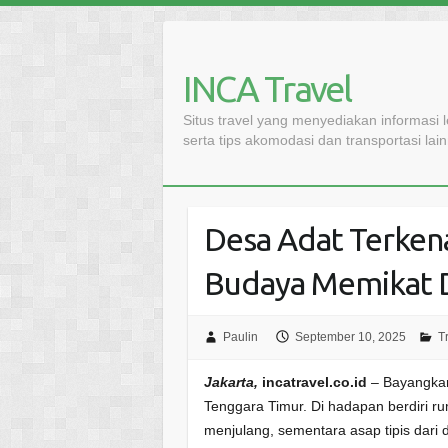
Skip
to
content
INCA Travel
Situs travel yang menyediakan informasi 
serta tips akomodasi dan transportasi lai
Desa Adat Terkena
Budaya Memikat 
Paulin
September 10, 2025
T
Jakarta,
incatravel.co.id
– Bayangkan
Tenggara Timur. Di hadapan berdiri r
menjulang, sementara asap tipis dari