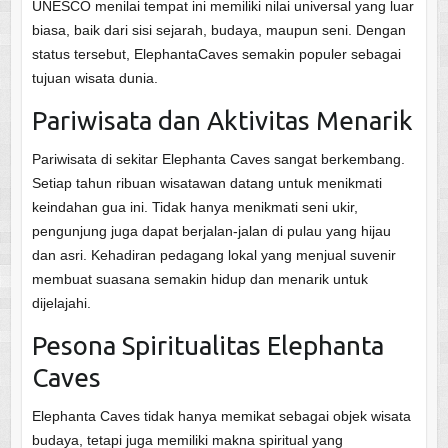
UNESCO menilai tempat ini memiliki nilai universal yang luar
biasa, baik dari sisi sejarah, budaya, maupun seni. Dengan
status tersebut, ElephantaCaves semakin populer sebagai
tujuan wisata dunia.
Pariwisata dan Aktivitas Menarik
Pariwisata di sekitar Elephanta Caves sangat berkembang.
Setiap tahun ribuan wisatawan datang untuk menikmati
keindahan gua ini. Tidak hanya menikmati seni ukir,
pengunjung juga dapat berjalan-jalan di pulau yang hijau
dan asri. Kehadiran pedagang lokal yang menjual suvenir
membuat suasana semakin hidup dan menarik untuk
dijelajahi.
Pesona Spiritualitas Elephanta
Caves
Elephanta Caves tidak hanya memikat sebagai objek wisata
budaya, tetapi juga memiliki makna spiritual yang