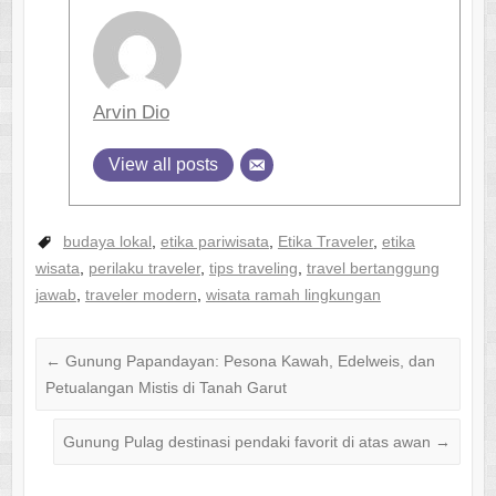
Arvin Dio
View all posts
budaya lokal
,
etika pariwisata
,
Etika Traveler
,
etika
wisata
,
perilaku traveler
,
tips traveling
,
travel bertanggung
jawab
,
traveler modern
,
wisata ramah lingkungan
←
Gunung Papandayan: Pesona Kawah, Edelweis, dan
Petualangan Mistis di Tanah Garut
Gunung Pulag destinasi pendaki favorit di atas awan
→