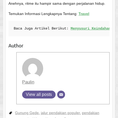
Anehnya, ritme itu hampir sama dengan perjalanan hidup.
Temukan Informasi Lengkapnya Tentang:
Travel
Baca Juga Artikel Berikut: 
Menyusuri Keindahan da
Author
Paulin
View all posts
Gunung Gede
,
jalur pendakian populer
,
pendakian