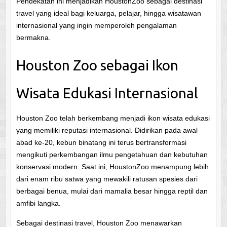
Pendekatan ini menjadikan HoustonZoo sebagai destinasi
travel yang ideal bagi keluarga, pelajar, hingga wisatawan
internasional yang ingin memperoleh pengalaman
bermakna.
Houston Zoo sebagai Ikon
Wisata Edukasi Internasional
Houston Zoo telah berkembang menjadi ikon wisata edukasi
yang memiliki reputasi internasional. Didirikan pada awal
abad ke-20, kebun binatang ini terus bertransformasi
mengikuti perkembangan ilmu pengetahuan dan kebutuhan
konservasi modern. Saat ini, HoustonZoo menampung lebih
dari enam ribu satwa yang mewakili ratusan spesies dari
berbagai benua, mulai dari mamalia besar hingga reptil dan
amfibi langka.
Sebagai destinasi travel, Houston Zoo menawarkan