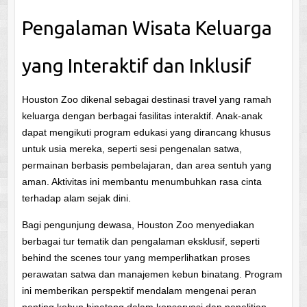
Pengalaman Wisata Keluarga
yang Interaktif dan Inklusif
Houston Zoo dikenal sebagai destinasi travel yang ramah
keluarga dengan berbagai fasilitas interaktif. Anak-anak
dapat mengikuti program edukasi yang dirancang khusus
untuk usia mereka, seperti sesi pengenalan satwa,
permainan berbasis pembelajaran, dan area sentuh yang
aman. Aktivitas ini membantu menumbuhkan rasa cinta
terhadap alam sejak dini.
Bagi pengunjung dewasa, Houston Zoo menyediakan
berbagai tur tematik dan pengalaman eksklusif, seperti
behind the scenes tour yang memperlihatkan proses
perawatan satwa dan manajemen kebun binatang. Program
ini memberikan perspektif mendalam mengenai peran
penting kebun binatang dalam konservasi dan penelitian