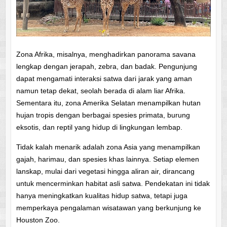
Zona Afrika, misalnya, menghadirkan panorama savana
lengkap dengan jerapah, zebra, dan badak. Pengunjung
dapat mengamati interaksi satwa dari jarak yang aman
namun tetap dekat, seolah berada di alam liar Afrika.
Sementara itu, zona Amerika Selatan menampilkan hutan
hujan tropis dengan berbagai spesies primata, burung
eksotis, dan reptil yang hidup di lingkungan lembap.
Tidak kalah menarik adalah zona Asia yang menampilkan
gajah, harimau, dan spesies khas lainnya. Setiap elemen
lanskap, mulai dari vegetasi hingga aliran air, dirancang
untuk mencerminkan habitat asli satwa. Pendekatan ini tidak
hanya meningkatkan kualitas hidup satwa, tetapi juga
memperkaya pengalaman wisatawan yang berkunjung ke
Houston Zoo.