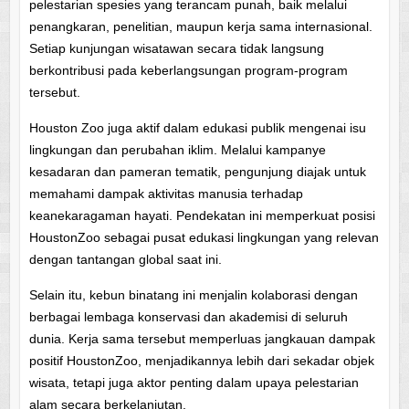
pelestarian spesies yang terancam punah, baik melalui
penangkaran, penelitian, maupun kerja sama internasional.
Setiap kunjungan wisatawan secara tidak langsung
berkontribusi pada keberlangsungan program-program
tersebut.
Houston Zoo juga aktif dalam edukasi publik mengenai isu
lingkungan dan perubahan iklim. Melalui kampanye
kesadaran dan pameran tematik, pengunjung diajak untuk
memahami dampak aktivitas manusia terhadap
keanekaragaman hayati. Pendekatan ini memperkuat posisi
HoustonZoo sebagai pusat edukasi lingkungan yang relevan
dengan tantangan global saat ini.
Selain itu, kebun binatang ini menjalin kolaborasi dengan
berbagai lembaga konservasi dan akademisi di seluruh
dunia. Kerja sama tersebut memperluas jangkauan dampak
positif HoustonZoo, menjadikannya lebih dari sekadar objek
wisata, tetapi juga aktor penting dalam upaya pelestarian
alam secara berkelanjutan.