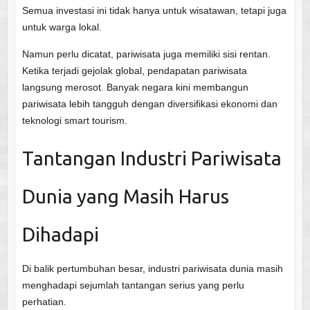
Semua investasi ini tidak hanya untuk wisatawan, tetapi juga
untuk warga lokal.
Namun perlu dicatat, pariwisata juga memiliki sisi rentan.
Ketika terjadi gejolak global, pendapatan pariwisata
langsung merosot. Banyak negara kini membangun
pariwisata lebih tangguh dengan diversifikasi ekonomi dan
teknologi smart tourism.
Tantangan Industri Pariwisata
Dunia yang Masih Harus
Dihadapi
Di balik pertumbuhan besar, industri pariwisata dunia masih
menghadapi sejumlah tantangan serius yang perlu
perhatian.