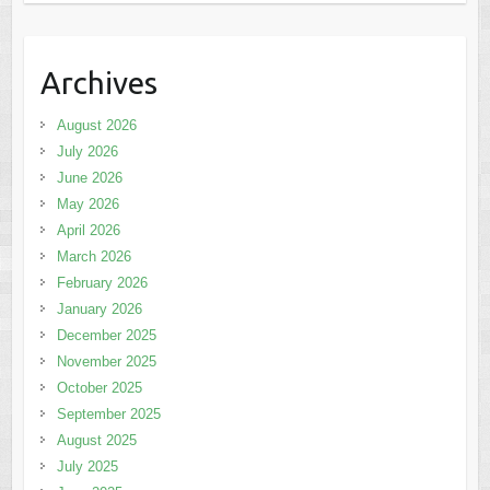
Archives
August 2026
July 2026
June 2026
May 2026
April 2026
March 2026
February 2026
January 2026
December 2025
November 2025
October 2025
September 2025
August 2025
July 2025