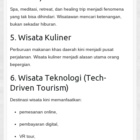
Spa, meditasi, retreat, dan healing trip menjadi fenomena
yang tak bisa dihindari. Wisatawan mencari ketenangan,
bukan sekadar hiburan.
5. Wisata Kuliner
Perburuan makanan khas daerah kini menjadi pusat
perjalanan. Wisata kuliner menjadi alasan utama orang
bepergian.
6. Wisata Teknologi (Tech-
Driven Tourism)
Destinasi wisata kini memanfaatkan:
pemesanan online,
pembayaran digital,
VR tour,