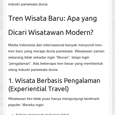
industri pariwisata dunia.
Tren Wisata Baru: Apa yang
Dicari Wisatawan Modern?
Media Indonesia dan internasional banyak menyoroti tren-
tren baru yang merajai dunia pariwisata. Wisatawan zaman
sekarang tidak sekadar ingin “liburan”, tetapi ingin
“pengalaman”. Ada beberapa tren besar yang membentuk
ulang industri pariwisata dunia.
1. Wisata Berbasis Pengalaman
(Experiential Travel)
Wisatawan kini tidak puas hanya mengunjungi landmark
populer. Mereka ingin:
belajar memasak makanan lokal,