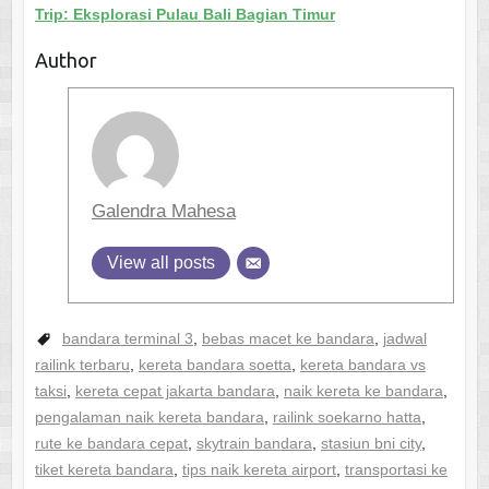
Trip: Eksplorasi Pulau Bali Bagian Timur
Author
Galendra Mahesa
View all posts
bandara terminal 3
,
bebas macet ke bandara
,
jadwal
railink terbaru
,
kereta bandara soetta
,
kereta bandara vs
taksi
,
kereta cepat jakarta bandara
,
naik kereta ke bandara
,
pengalaman naik kereta bandara
,
railink soekarno hatta
,
rute ke bandara cepat
,
skytrain bandara
,
stasiun bni city
,
tiket kereta bandara
,
tips naik kereta airport
,
transportasi ke