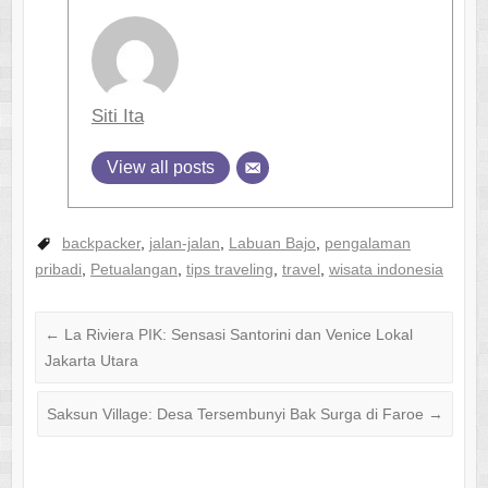
Siti Ita
View all posts
backpacker
,
jalan-jalan
,
Labuan Bajo
,
pengalaman
pribadi
,
Petualangan
,
tips traveling
,
travel
,
wisata indonesia
←
La Riviera PIK: Sensasi Santorini dan Venice Lokal
Jakarta Utara
Saksun Village: Desa Tersembunyi Bak Surga di Faroe
→