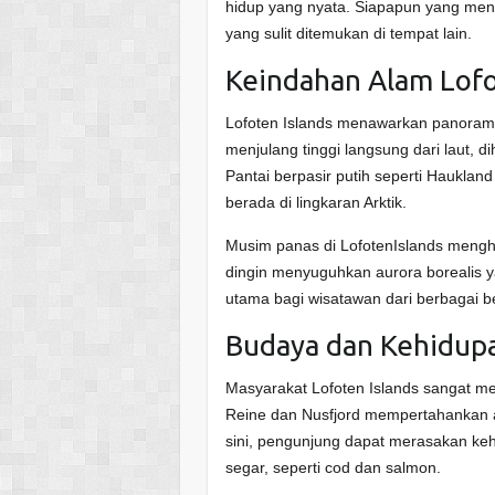
hidup yang nyata. Siapapun yang men
yang sulit ditemukan di tempat lain.
Keindahan Alam Lof
Lofoten Islands menawarkan panorama
menjulang tinggi langsung dari laut, 
Pantai berpasir putih seperti Hauklan
berada di lingkaran Arktik.
Musim panas di LofotenIslands meng
dingin menyuguhkan aurora borealis 
utama bagi wisatawan dari berbagai b
Budaya dan Kehidup
Masyarakat Lofoten Islands sangat m
Reine dan Nusfjord mempertahankan ars
sini, pengunjung dapat merasakan kehi
segar, seperti cod dan salmon.