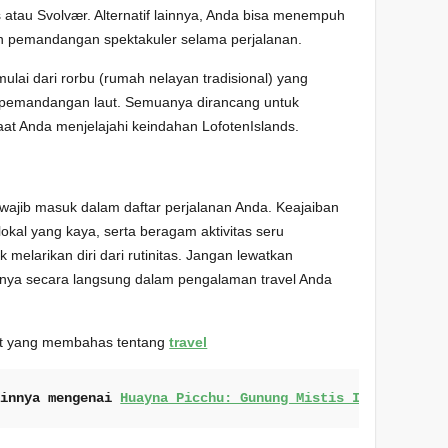
atau Svolvær. Alternatif lainnya, Anda bisa menempuh
an pemandangan spektakuler selama perjalanan.
ulai dari rorbu (rumah nelayan tradisional) yang
pemandangan laut. Semuanya dirancang untuk
 Anda menjelajahi keindahan LofotenIslands.
 wajib masuk dalam daftar perjalanan Anda. Keajaiban
lokal yang kaya, serta beragam aktivitas seru
elarikan diri dari rutinitas. Jangan lewatkan
ya secara langsung dalam pengalaman travel Anda
kait yang membahas tentang
travel
ainnya mengenai 
Huayna Picchu: Gunung Mistis Inca yang W