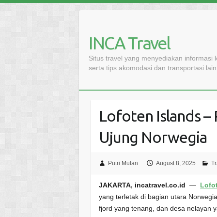
Skip
to
content
INCA Travel
Situs travel yang menyediakan informasi 
serta tips akomodasi dan transportasi lai
Lofoten Islands – 
Ujung Norwegia
Putri Mulan
August 8, 2025
Tr
JAKARTA, incatravel.co.id
—
Lofo
yang terletak di bagian utara Norweg
fjord yang tenang, dan desa nelayan 