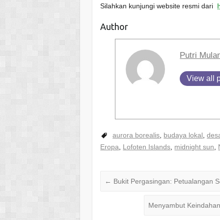
Silahkan kunjungi website resmi dari
Author
Putri Mula
View all 
aurora borealis
,
budaya lokal
,
des
Eropa
,
Lofoten Islands
,
midnight sun
,
←
Bukit Pergasingan: Petualangan S
Menyambut Keindahan