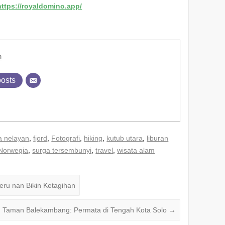
https://royaldomino.app/
n
posts
a nelayan
,
fjord
,
Fotografi
,
hiking
,
kutub utara
,
liburan
Norwegia
,
surga tersembunyi
,
travel
,
wisata alam
eru nan Bikin Ketagihan
 Taman Balekambang: Permata di Tengah Kota Solo
→