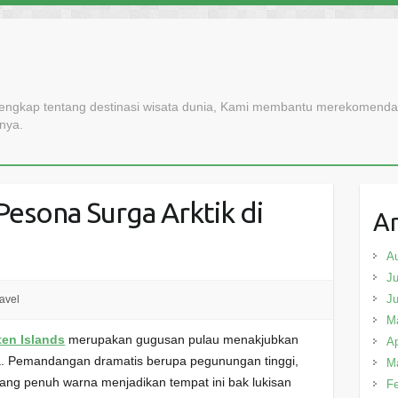
lengkap tentang destinasi wisata dunia, Kami membantu merekomendasi
nnya.
Pesona Surga Arktik di
Ar
A
Ju
J
avel
M
ten Islands
merupakan gugusan pulau menakjubkan
Ap
ia. Pemandangan dramatis berupa pegunungan tinggi,
M
yang penuh warna menjadikan tempat ini bak lukisan
Fe