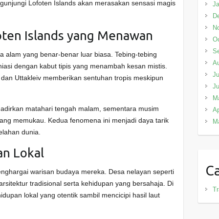
gunjungi Lofoten Islands akan merasakan sensasi magis
Ja
D
N
oten Islands yang Menawan
Oc
S
 alam yang benar-benar luar biasa. Tebing-tebing
A
dihiasi dengan kabut tipis yang menambah kesan mistis.
Ju
d dan Uttakleiv memberikan sentuhan tropis meskipun
J
M
hadirkan matahari tengah malam, sementara musim
Ap
yang memukau. Kedua fenomena ini menjadi daya tarik
M
elahan dunia.
an Lokal
Ca
enghargai warisan budaya mereka. Desa nelayan seperti
itektur tradisional serta kehidupan yang bersahaja. Di
Tr
dupan lokal yang otentik sambil mencicipi hasil laut