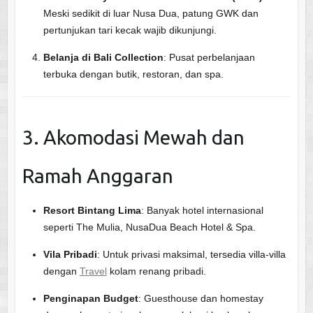
Meski sedikit di luar Nusa Dua, patung GWK dan
pertunjukan tari kecak wajib dikunjungi.
Belanja di Bali Collection
: Pusat perbelanjaan
terbuka dengan butik, restoran, dan spa.
3. Akomodasi Mewah dan
Ramah Anggaran
Resort Bintang Lima
: Banyak hotel internasional
seperti The Mulia, NusaDua Beach Hotel & Spa.
Vila Pribadi
: Untuk privasi maksimal, tersedia villa-villa
dengan
Travel
kolam renang pribadi.
Penginapan Budget
: Guesthouse dan homestay