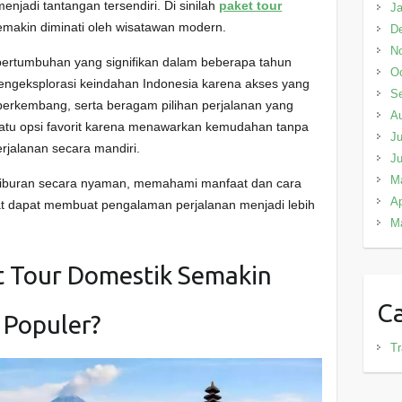
enjadi tantangan tersendiri. Di sinilah
paket tour
Ja
emakin diminati oleh wisatawan modern.
D
N
pertumbuhan yang signifikan dalam beberapa tahun
Oc
mengeksplorasi keindahan Indonesia karena akses yang
S
 berkembang, serta beragam pilihan perjalanan yang
A
 satu opsi favorit karena menawarkan kemudahan tanpa
Ju
erjalanan secara mandiri.
J
M
 liburan secara nyaman, memahami manfaat dan cara
Ap
at dapat membuat pengalaman perjalanan menjadi lebih
M
 Tour Domestik Semakin
Ca
Populer?
Tr