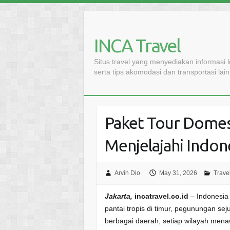
Skip
to
content
INCA Travel
Situs travel yang menyediakan informasi 
serta tips akomodasi dan transportasi lai
Paket Tour Domest
Menjelajahi Indon
Arvin Dio
May 31, 2026
Trave
Jakarta,
incatravel.co.id
– Indonesia 
pantai tropis di timur, pegunungan se
berbagai daerah, setiap wilayah me