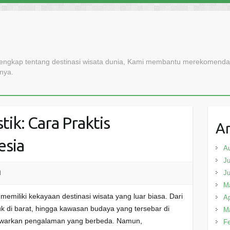
lengkap tentang destinasi wisata dunia, Kami membantu merekomendasi
nnya.
ik: Cara Praktis
Ar
esia
A
Ju
J
l
M
memiliki kekayaan destinasi wisata yang luar biasa. Dari
Ap
juk di barat, hingga kawasan budaya yang tersebar di
M
nawarkan pengalaman yang berbeda. Namun,
Fe