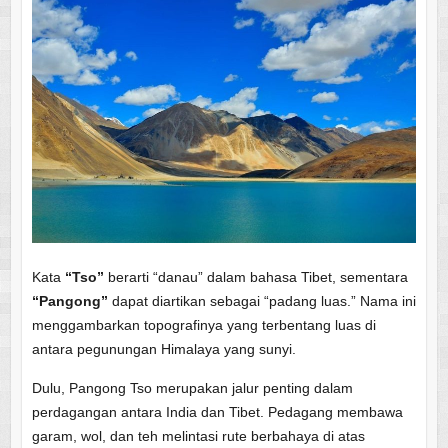
Kata
“Tso”
berarti “danau” dalam bahasa Tibet, sementara
“Pangong”
dapat diartikan sebagai “padang luas.” Nama ini
menggambarkan topografinya yang terbentang luas di
antara pegunungan Himalaya yang sunyi.
Dulu, Pangong Tso merupakan jalur penting dalam
perdagangan antara India dan Tibet. Pedagang membawa
garam, wol, dan teh melintasi rute berbahaya di atas