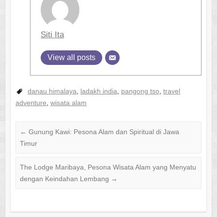
Siti Ita
View all posts
danau himalaya
,
ladakh india
,
pangong tso
,
travel
adventure
,
wisata alam
←
Gunung Kawi: Pesona Alam dan Spiritual di Jawa
Timur
The Lodge Maribaya, Pesona Wisata Alam yang Menyatu
dengan Keindahan Lembang
→