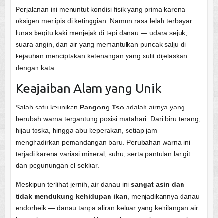
Perjalanan ini menuntut kondisi fisik yang prima karena
oksigen menipis di ketinggian. Namun rasa lelah terbayar
lunas begitu kaki menjejak di tepi danau — udara sejuk,
suara angin, dan air yang memantulkan puncak salju di
kejauhan menciptakan ketenangan yang sulit dijelaskan
dengan kata.
Keajaiban Alam yang Unik
Salah satu keunikan
Pangong Tso
adalah airnya yang
berubah warna tergantung posisi matahari. Dari biru terang,
hijau toska, hingga abu keperakan, setiap jam
menghadirkan pemandangan baru. Perubahan warna ini
terjadi karena variasi mineral, suhu, serta pantulan langit
dan pegunungan di sekitar.
Meskipun terlihat jernih, air danau ini
sangat asin dan
tidak mendukung kehidupan ikan
, menjadikannya danau
endorheik — danau tanpa aliran keluar yang kehilangan air