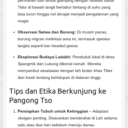
permanen dan tenda glamping dengan fasilitas dasar.
Tidur di bawah langit bertabur bintang di suhu yang
bisa turun hingga nol derajat menjadi pengalaman yang
magis.
Observasi Satwa dan Burung:
Di musim panas,
burung migran melintasi area ini, termasuk spesies
langka seperti
bar-headed geese
.
Eksplorasi Budaya Ladakh:
Penduduk lokal di desa
Spangmik dan Lukung dikenal ramah. Mereka
menyambut wisatawan dengan teh butter khas Tibet
dan kisah tentang kehidupan di dataran tinggi.
Tips dan Etika Berkunjung ke
Pangong Tso
Persiapkan Tubuh untuk Ketinggian
– Adaptasi
oksigen penting. Disarankan beristirahat di Leh selama
satu atau dua hari sebelum menuju danau.