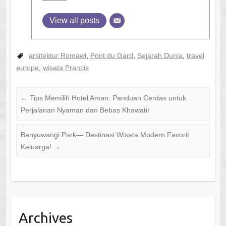
View all posts
arsitektur Romawi
,
Pont du Gard
,
Sejarah Dunia
,
travel
europe
,
wisata Prancis
←
Tips Memilih Hotel Aman: Panduan Cerdas untuk
Perjalanan Nyaman dan Bebas Khawatir
Banyuwangi Park— Destinasi Wisata Modern Favorit
Keluarga!
→
Archives