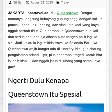
Siti Ita
August 21, 2025
Travel
JAKARTA, incatravel.co.id –
Queenstown
. Dengar
namanya, langsung kebayang gunung tinggi dengan salju di
puncak, danau biru bening, dan vibe kota kecil yang kayak
nggak pernah tidur. Gue pernah ke Queenstown dua kali,
dan serius deh, ada aja alasan buat pengen balik lagi ke
sini. Jadi, kalau lo lagi mikirin travel ke Selandia Baru, ya
Queenstown wajib banget ada di itinerary. Nih, gue sharing
pengalaman pribadi, tips, plus beberapa ‘tragedi kocak’ biar
lo lebih siap — dan nggak jatuh di lubang yang sama kaya
gue!
Ngerti Dulu Kenapa
Queenstown Itu Spesial