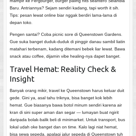
mampir ke Fergburger, burger paling hits seantero Selandia
Baru. Antriannya? Sejam sendiri kadang, tapi worth it sih.
Tips: pesan lewat online biar nggak berdiri lama-lama di
depan toko.
Pengen santai? Coba picnic sore di Queenstown Gardens.
Gue suka banget duduk-duduk di pinggir danau sambil liatin
matahari terbenam, kadang ditemani bebek liar lewat. Bawa
snack atau coffee, dijamin vibe healing-nya dapet banget.
Travel Hemat: Reality Check &
Insight
Banyak orang mikir, travel ke Queenstown harus keluar duit
gede. Gini ya, asal tahu triknya, bisa banget kok lebih
hemat. Gue biasanya bawa botol minum sendiri karena air
kran di sini super aman dan segar — lumayan buat ngirit
daripada bolak-balik beli di minimarket. Untuk transport, bus
lokal udah oke banget dan on time. Kalo lagi niat hemat,
bisa sewa sepeda, apalagi jalur sepeda di Queenstown tuh