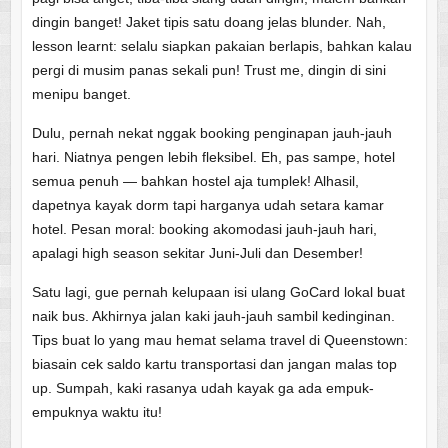
dingin banget! Jaket tipis satu doang jelas blunder. Nah,
lesson learnt: selalu siapkan pakaian berlapis, bahkan kalau
pergi di musim panas sekali pun! Trust me, dingin di sini
menipu banget.
Dulu, pernah nekat nggak booking penginapan jauh-jauh
hari. Niatnya pengen lebih fleksibel. Eh, pas sampe, hotel
semua penuh — bahkan hostel aja tumplek! Alhasil,
dapetnya kayak dorm tapi harganya udah setara kamar
hotel. Pesan moral: booking akomodasi jauh-jauh hari,
apalagi high season sekitar Juni-Juli dan Desember!
Satu lagi, gue pernah kelupaan isi ulang GoCard lokal buat
naik bus. Akhirnya jalan kaki jauh-jauh sambil kedinginan.
Tips buat lo yang mau hemat selama travel di Queenstown:
biasain cek saldo kartu transportasi dan jangan malas top
up. Sumpah, kaki rasanya udah kayak ga ada empuk-
empuknya waktu itu!