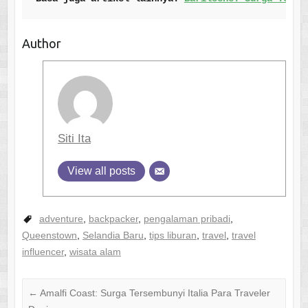
Author
Siti Ita
View all posts
adventure
,
backpacker
,
pengalaman pribadi
,
Queenstown
,
Selandia Baru
,
tips liburan
,
travel
,
travel
influencer
,
wisata alam
←
Amalfi Coast: Surga Tersembunyi Italia Para Traveler