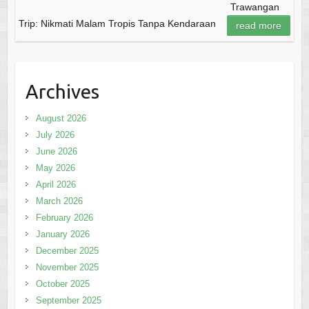
Trawangan
Trip: Nikmati Malam Tropis Tanpa Kendaraan
read more
Archives
August 2026
July 2026
June 2026
May 2026
April 2026
March 2026
February 2026
January 2026
December 2025
November 2025
October 2025
September 2025