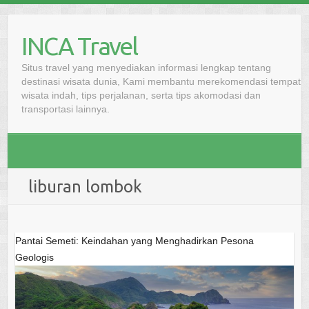
Skip
to
INCA Travel
content
Situs travel yang menyediakan informasi lengkap tentang
destinasi wisata dunia, Kami membantu merekomendasi tempat
wisata indah, tips perjalanan, serta tips akomodasi dan
transportasi lainnya.
liburan lombok
Pantai Semeti: Keindahan yang Menghadirkan Pesona
Geologis