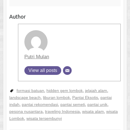
Author
Putri Mulan
View all posts
formasi batuan
,
hidden gem lombok
,
jelajah alam
,
landscape beach
,
liburan lombok
,
Pantai Eksotis
,
pantai
indah
,
pantai rekomendasi
,
pantai semeti
,
pantai unik
,
pesona nusantara
,
traveling Indonesia
,
wisata alam
,
wisata
Lombok
,
wisata tersembunyi