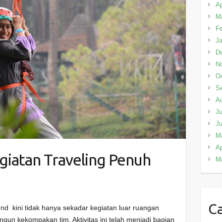
Ap
M
Fe
Ja
D
N
Oc
S
A
Ju
J
M
Ap
iatan Traveling Penuh
M
Ca
d kini tidak hanya sekadar kegiatan luar ruangan
un kekompakan tim. Aktivitas ini telah menjadi bagian