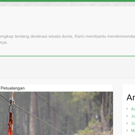
lengkap tentang destinasi wisata dunia, Kami membantu merekomendasi
nnya.
 Petualangan
Ar
A
Ju
J
M