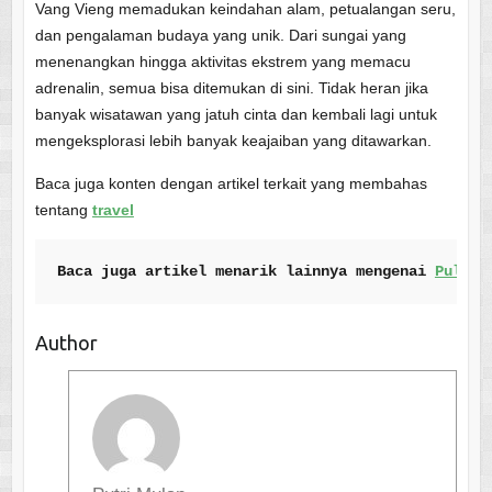
Vang Vieng memadukan keindahan alam, petualangan seru,
dan pengalaman budaya yang unik. Dari sungai yang
menenangkan hingga aktivitas ekstrem yang memacu
adrenalin, semua bisa ditemukan di sini. Tidak heran jika
banyak wisatawan yang jatuh cinta dan kembali lagi untuk
mengeksplorasi lebih banyak keajaiban yang ditawarkan.
Baca juga konten dengan artikel terkait yang membahas
tentang
travel
Baca juga artikel menarik lainnya mengenai 
Pulau 
Author