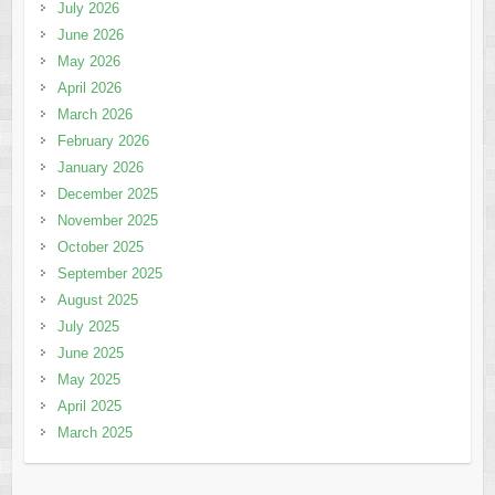
July 2026
June 2026
May 2026
April 2026
March 2026
February 2026
January 2026
December 2025
November 2025
October 2025
September 2025
August 2025
July 2025
June 2025
May 2025
April 2025
March 2025