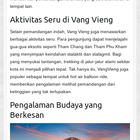
tempat lain.
Aktivitas Seru di Vang Vieng
Selain pemandangan indah, Vang Vieng juga menawarkan
berbagai aktivitas seru. Para pengunjung dapat menjelajahi
gua-gua eksotis seperti Tham Chang dan Tham Phu Kham
yang menyimpan keindahan stalaktit dan stalagmit. Bagi
yang menyukai tantangan, trekking di jalur-jalur alami sekitar
kota ini menjadi pilihan tepat. Tak hanya itu, VangVieng juga
populer sebagai tempat untuk hot air balloon ride,
memberikan pengalaman melihat pemandangan dari
ketinggian yang tak terlupakan.
Pengalaman Budaya yang
Berkesan