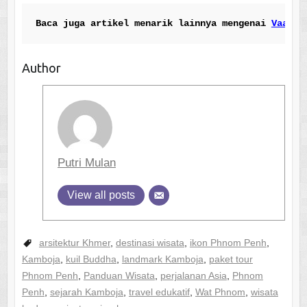
Baca juga artikel menarik lainnya mengenai 
Vaadho
Author
Putri Mulan
View all posts
arsitektur Khmer
,
destinasi wisata
,
ikon Phnom Penh
,
Kamboja
,
kuil Buddha
,
landmark Kamboja
,
paket tour
Phnom Penh
,
Panduan Wisata
,
perjalanan Asia
,
Phnom
Penh
,
sejarah Kamboja
,
travel edukatif
,
Wat Phnom
,
wisata